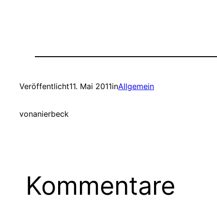
Veröffentlicht
11. Mai 2011
in
Allgemein
von
anierbeck
Kommentare