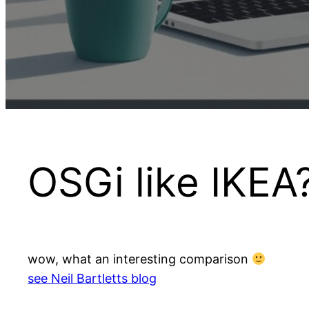
OSGi like IKEA
wow, what an interesting comparison
see Neil Bartletts blog