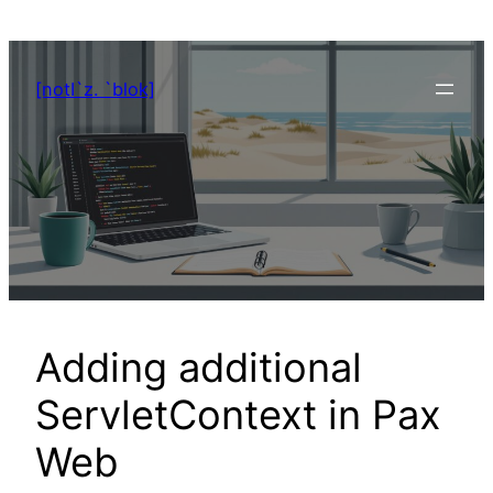
Zum
Inhalt
springen
[notI`z. `blok]
Adding additional
ServletContext in Pax
Web