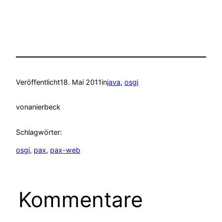
Veröffentlicht
18. Mai 2011
in
java
, 
osgi
von
anierbeck
Schlagwörter:
osgi
, 
pax
, 
pax-web
Kommentare