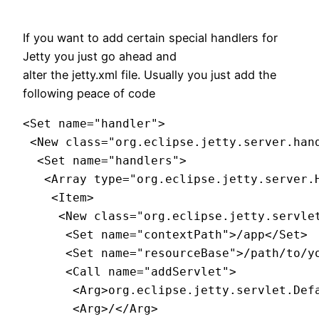
If you want to add certain special handlers for
Jetty you just go ahead and
alter the jetty.xml file. Usually you just add the
following peace of code
<Set name="handler">

 <New class="org.eclipse.jetty.server.hand
  <Set name="handlers">

   <Array type="org.eclipse.jetty.server.H
    <Item>

     <New class="org.eclipse.jetty.servlet
      <Set name="contextPath">/app</Set>

      <Set name="resourceBase">/path/to/yo
      <Call name="addServlet">

       <Arg>org.eclipse.jetty.servlet.Defa
       <Arg>/</Arg>
