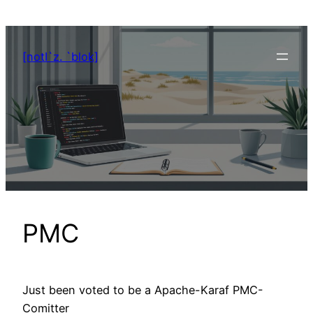
Zum
Inhalt
springen
[notI`z. `blok]
PMC
Just been voted to be a Apache-Karaf PMC-
Comitter