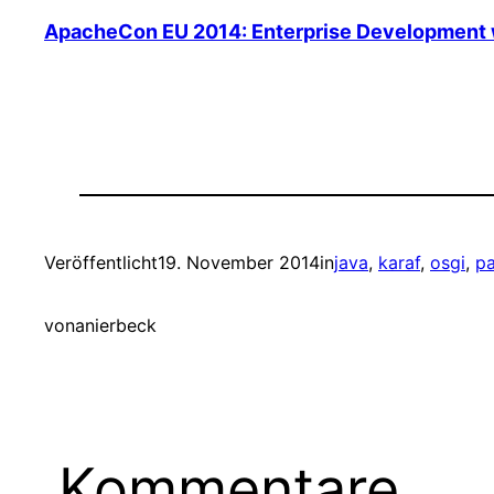
ApacheCon EU 2014: Enterprise Development 
Veröffentlicht
19. November 2014
in
java
, 
karaf
, 
osgi
, 
p
von
anierbeck
Kommentare