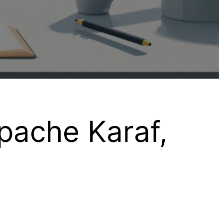
pache Karaf,
.