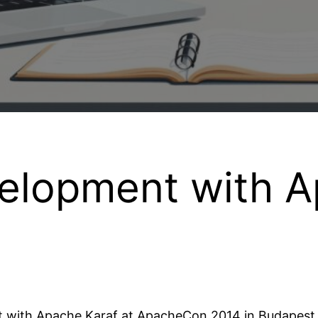
elopment with A
t with Apache Karaf at ApacheCon 2014 in Budapest