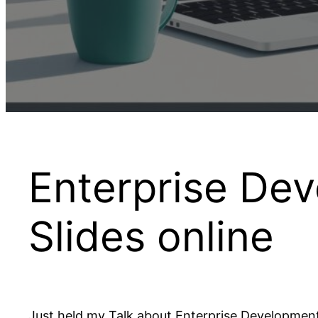
Enterprise Dev
Slides online
Just held my Talk about Enterprise Developmen