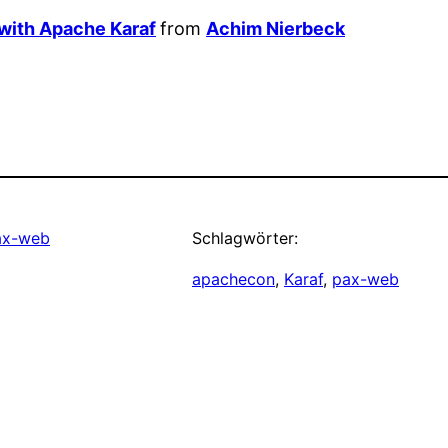
with Apache Karaf
from
Achim Nierbeck
ax-web
Schlagwörter:
apachecon
, 
Karaf
, 
pax-web