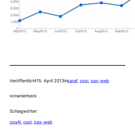
Veröffentlicht
15. April 2013
in
karaf
, 
osgi
, 
pax-web
von
anierbeck
Schlagwörter:
ops4j
, 
osgi
, 
pax-web