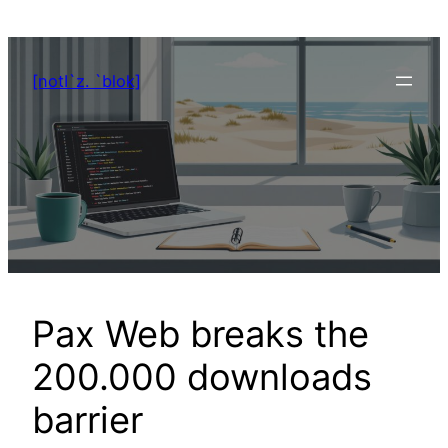
Zum
Inhalt
springen
[notI`z. `blok]
Pax Web breaks the
200.000 downloads
barrier